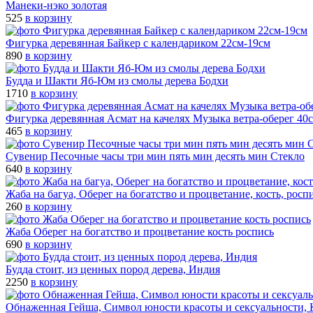
Манеки-нэко золотая
525
в корзину
Фигурка деревянная Байкер с календариком 22см-19см
890
в корзину
Будда и Шакти Яб-Юм из смолы дерева Бодхи
1710
в корзину
Фигурка деревянная Асмат на качелях Музыка ветра-оберег 40
465
в корзину
Сувенир Песочные часы три мин пять мин десять мин Стекло
640
в корзину
Жаба на багуа, Оберег на богатство и процветание, кость, росп
260
в корзину
Жаба Оберег на богатство и процветание кость роспись
690
в корзину
Будда стоит, из ценных пород дерева, Индия
2250
в корзину
Обнаженная Гейша, Символ юности красоты и сексуальности, 