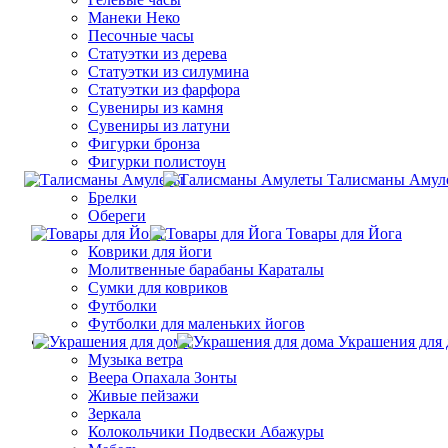
Манеки Неко
Песочные часы
Статуэтки из дерева
Статуэтки из силумина
Статуэтки из фарфора
Сувениры из камня
Сувениры из латуни
Фигурки бронза
Фигурки полистоун
Талисманы Амул
Брелки
Обереги
Товары для Йога
Коврики для йоги
Молитвенные барабаны Караталы
Сумки для ковриков
Футболки
Футболки для маленьких йогов
Украшения для 
Музыка ветра
Веера Опахала Зонты
Живые пейзажи
Зеркала
Колокольчики Подвески Абажуры