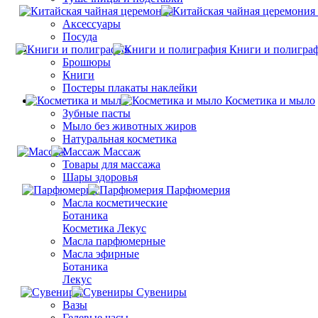
Аксессуары
Посуда
Книги и полигра
Брошюры
Книги
Постеры плакаты наклейки
Косметика и мыло
Зубные пасты
Мыло без животных жиров
Натуральная косметика
Массаж
Товары для массажа
Шары здоровья
Парфюмерия
Масла косметические
Ботаника
Косметика Лекус
Масла парфюмерные
Масла эфирные
Ботаника
Лекус
Сувениры
Вазы
Гелевые часы