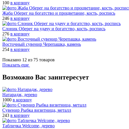
100
в корзину
Жаба Оберег на богатство и процветание, кость, роспись
246
в корзину
Cлоник Оберег на удачу и богатство, кость, роспись
276
в корзину
Восточный сувенир Черепашка, камень
254
в корзину
Показано 12 из 75 товаров
Показать еще
Возможно Вас заинтересует
Натарадж, деpево
1000
в корзину
Сувенир Рыбка визитница, металл
243
в корзину
Табличка Welcome, дерево