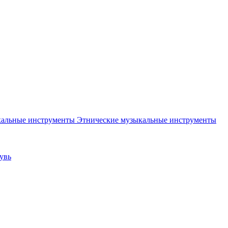
Этнические музыкальные инструменты
увь