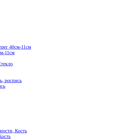
см-11см
ись
Кость