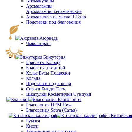
Аромакулоны
Аромалампы
Aромалампы керамические
Ароматические масла R-Expo
Подставки под благовония
Аюрведа
Чьяванпраш
Бижутерия
Браслеты Кольца
Браслеты для детей
Колье Бусы Подвески
Кольца
Подставки под кольца
Серьги Бинди Тату
Шкатулки Косметички Сундуки
Благовония
Благовония HEM Hexa
Благовония Satya (Сатья)
Китайская
Бумага
Кисти
Тушечницы и подставки