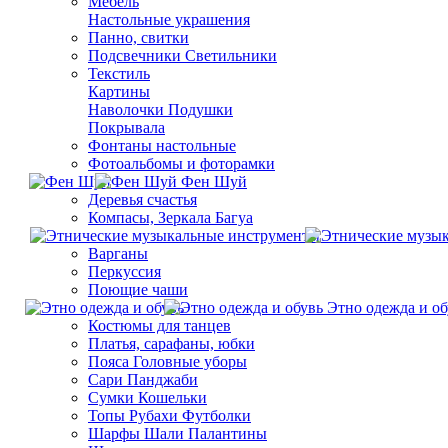
Мебель
Настольные украшения
Панно, свитки
Подсвечники Светильники
Текстиль
Картины
Наволочки Подушки
Покрывала
Фонтаны настольные
Фотоальбомы и фоторамки
Фен Шуй
Деревья счастья
Компасы, Зеркала Багуа
Варганы
Перкуссия
Поющие чаши
Этно одежда и об
Костюмы для танцев
Платья, сарафаны, юбки
Пояса Головные уборы
Сари Панджаби
Сумки Кошельки
Топы Рубахи Футболки
Шарфы Шали Палантины