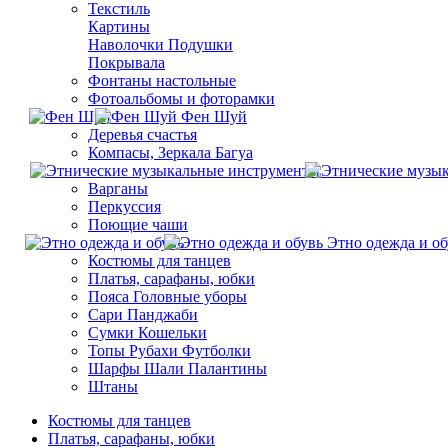
Текстиль
Картины
Наволочки Подушки
Покрывала
Фонтаны настольные
Фотоальбомы и фоторамки
Фен Шуй
Деревья счастья
Компасы, Зеркала Багуа
Варганы
Перкуссия
Поющие чаши
Этно одежда и об
Костюмы для танцев
Платья, сарафаны, юбки
Пояса Головные уборы
Сари Панджаби
Сумки Кошельки
Топы Рубахи Футболки
Шарфы Шали Палантины
Штаны
Костюмы для танцев
Платья, сарафаны, юбки