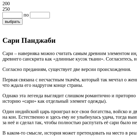
200
250
по
Сари Панджаби
Сари – наверняка можно считать самым древним элементом ин
древнего санскрита как «длинные кусок ткани». Согласитесь, 
Согласно преданиям, существует две версии происхождения.
Первая связана с несчастным ткачём, который так мечтал о же
что ждала его надругом конце страны.
Однако эта легенда выглядит слишком романтично и приторно д
историю «сари» как отдельный элемент одежды).
Один индийский царь проиграл все свои богатства, войско и д
на кон. Естественно и здесь ему не улыбнулась удача, тогда
за неё и сделал так, чтобы полностью распутать её сари было н
В каком-то смысле, история может претендовать на место в ре