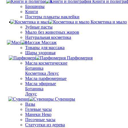
Книги и полигра
Брошюры
Книги
Постеры плакаты наклейки
Косметика и мыло
Зубные пасты
Мыло без животных жиров
Натуральная косметика
Массаж
Товары для массажа
Шары здоровья
Парфюмерия
Масла косметические
Ботаника
Косметика Лекус
Масла парфюмерные
Масла эфирные
Ботаника
Лекус
Сувениры
Вазы
Гелевые часы
Манеки Неко
Песочные часы
Статуэтки из дерева