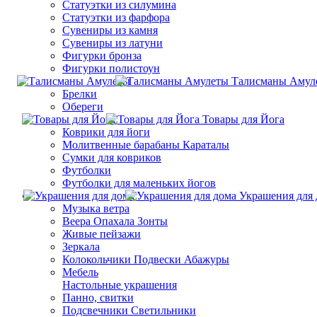
Статуэтки из силумина
Статуэтки из фарфора
Сувениры из камня
Сувениры из латуни
Фигурки бронза
Фигурки полистоун
Талисманы Амул
Брелки
Обереги
Товары для Йога
Коврики для йоги
Молитвенные барабаны Караталы
Сумки для ковриков
Футболки
Футболки для маленьких йогов
Украшения для 
Музыка ветра
Веера Опахала Зонты
Живые пейзажи
Зеркала
Колокольчики Подвески Абажуры
Мебель
Настольные украшения
Панно, свитки
Подсвечники Светильники