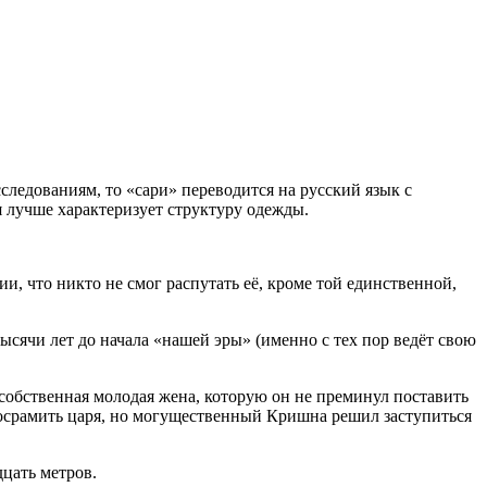
едованиям, то «сари» переводится на русский язык с
я лучше характеризует структуру одежды.
, что никто не смог распутать её, кроме той единственной,
сячи лет до начала «нашей эры» (именно с тех пор ведёт свою
 собственная молодая жена, которую он не преминул поставить
ы осрамить царя, но могущественный Кришна решил заступиться
дцать метров.