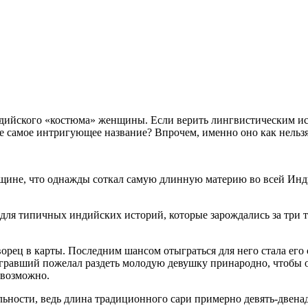
дийского «костюма» женщины. Если верить лингвистическим иссл
не самое интригующее название? Впрочем, именно оно как нельз
нщине, что однажды соткал самую длинную материю во всей Индии
ля типичных индийских историй, которые зарождались за три ты
ворец в карты. Последним шансом отыграться для него стала его
 выигравший пожелал раздеть молодую девушку принародно, чтоб
евозможно.
альности, ведь длина традиционного сари примерно девять-двена