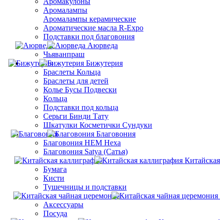
Аромакулоны
Аромалампы
Aромалампы керамические
Ароматические масла R-Expo
Подставки под благовония
Аюрведа
Чьяванпраш
Бижутерия
Браслеты Кольца
Браслеты для детей
Колье Бусы Подвески
Кольца
Подставки под кольца
Серьги Бинди Тату
Шкатулки Косметички Сундуки
Благовония
Благовония HEM Hexa
Благовония Satya (Сатья)
Китайская
Бумага
Кисти
Тушечницы и подставки
Аксессуары
Посуда