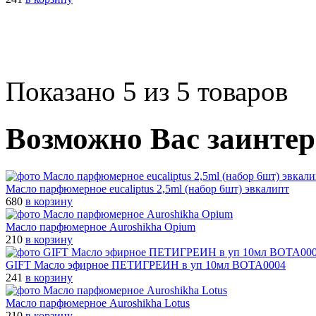
Показано 5 из 5 товаров
Возможно Вас заинтер
Масло парфюмерное eucaliptus 2,5ml (набор 6шт) эвкалипт
680
в корзину
Масло паpфюмеpное Auroshikha Opium
210
в корзину
GIFT Масло эфирное ПЕТИГРЕИН в уп 10мл BOTA0004
241
в корзину
Масло паpфюмеpное Auroshikha Lotus
210
в корзину